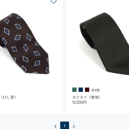
全4色
《ひし形》
ネクタイ《無地》
13,000円
1