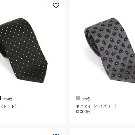
全3色
全1色
《ドット》
ネクタイ《ペイズリー》
13,000円