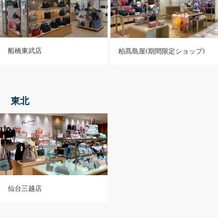
船橋東武店
柏髙島屋(期間限定ショップ)
東北
仙台三越店