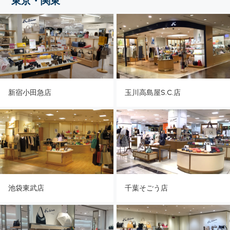
東京・関東
玉川高島屋S.C.店
新宿小田急店
池袋東武店
千葉そごう店