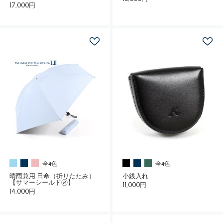
17,000円
全4色
全4色
晴雨兼用 日傘（折りたたみ）
小銭入れ
【サマーシールド🄬】
11,000円
14,000円