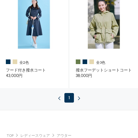
全2色
全3色
フード付き撥水コート
撥水フーデットショートコート
43,000円
38,000円
1
TOP
レディースウェア
アウター