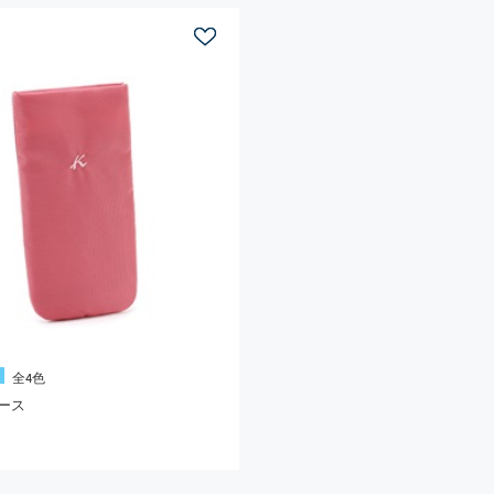
全4色
ース