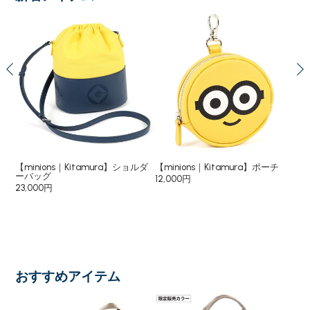
yハ
【minions｜Kitamura】ショルダ
【minions｜Kitamura】ポーチ
【m
ーバッグ
12,000円
6,
23,000円
おすすめアイテム