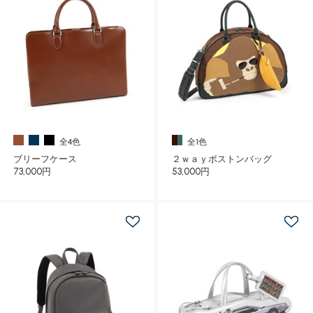
全4色
全1色
ブリーフケース
２ｗａｙボストンバッグ
73,000円
53,000円