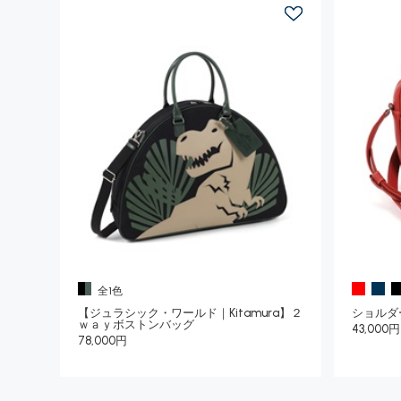
全1色
【ジュラシック・ワールド｜Kitamura】２
ショルダ
ｗａｙボストンバッグ
43,000円
78,000円