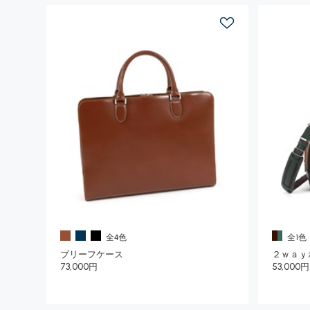
全4色
全1色
ブリーフケース
２ｗａｙ
73,000円
53,000円