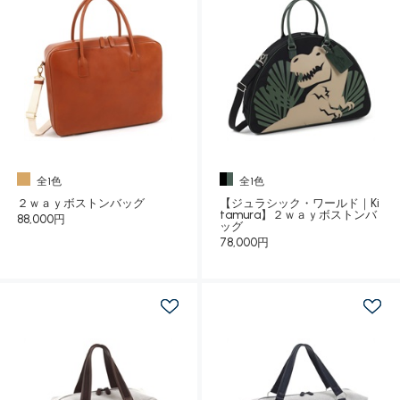
全1色
全1色
２ｗａｙボストンバッグ
【ジュラシック・ワールド｜Ki
tamura】２ｗａｙボストンバ
88,000円
ッグ
78,000円