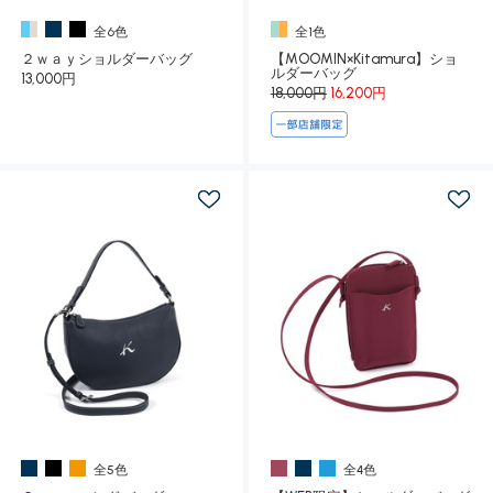
全6色
全1色
２ｗａｙショルダーバッグ
【MOOMIN×Kitamura】ショ
ルダーバッグ
13,000円
18,000円
16,200円
全5色
全4色