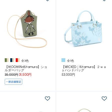
全3色
全1色
【MOOMIN×Kitamura】ショ
【WICKED｜Kitamura】２ｗａ
ルダーバッグ
ｙハンドバッグ
35,000円
31,500円
53,000円