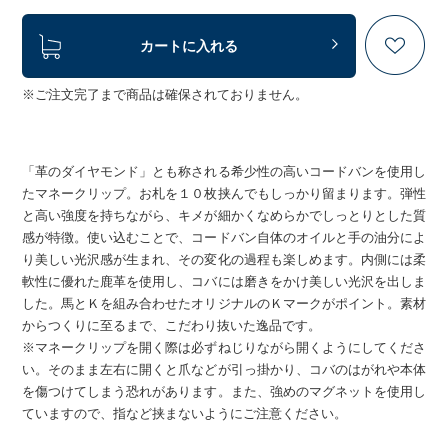
カートに入れる
※ご注文完了まで商品は確保されておりません。
「革のダイヤモンド」とも称される希少性の高いコードバンを使用し
たマネークリップ。お札を１０枚挟んでもしっかり留まります。弾性
と高い強度を持ちながら、キメが細かくなめらかでしっとりとした質
感が特徴。使い込むことで、コードバン自体のオイルと手の油分によ
り美しい光沢感が生まれ、その変化の過程も楽しめます。内側には柔
軟性に優れた鹿革を使用し、コバには磨きをかけ美しい光沢を出しま
した。馬とＫを組み合わせたオリジナルのＫマークがポイント。素材
からつくりに至るまで、こだわり抜いた逸品です。
※マネークリップを開く際は必ずねじりながら開くようにしてくださ
い。そのまま左右に開くと爪などが引っ掛かり、コバのはがれや本体
を傷つけてしまう恐れがあります。また、強めのマグネットを使用し
ていますので、指など挟まないようにご注意ください。