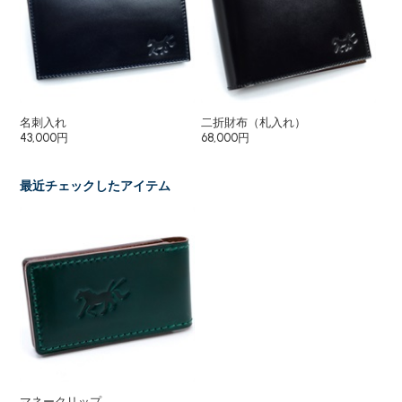
名刺入れ
二折財布（札入れ）
長
43,000円
68,000円
93
最近チェックしたアイテム
マネークリップ