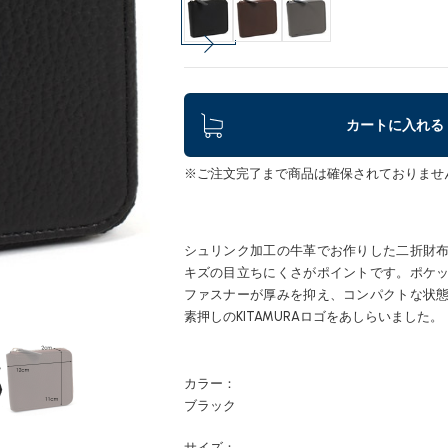
カートに入れる
※ご注文完了まで商品は確保されておりませ
シュリンク加工の牛革でお作りした二折財
キズの目立ちにくさがポイントです。ポケ
ファスナーが厚みを抑え、コンパクトな状
素押しのKITAMURAロゴをあしらいました。
カラー：
ブラック
サイズ：