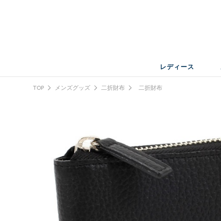
レディース
TOP
メンズグッズ
二折財布
二折財布