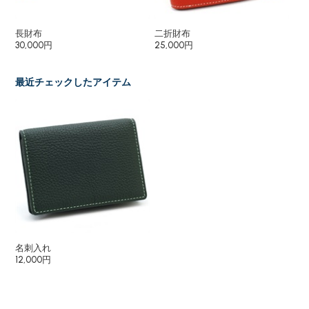
長財布
二折財布
小
30,000円
25,000円
10
最近チェックしたアイテム
名刺入れ
12,000円