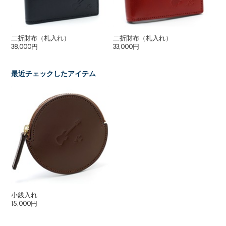
二折財布（札入れ）
二折財布（札入れ）
札
38,000円
33,000円
27
最近チェックしたアイテム
小銭入れ
15,000円