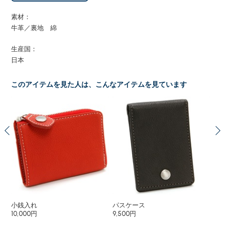
素材：
牛革／裏地 綿
生産国：
日本
このアイテムを見た人は、こんなアイテムを見ています
小銭入れ
パスケース
ペ
10,000円
9,500円
8,