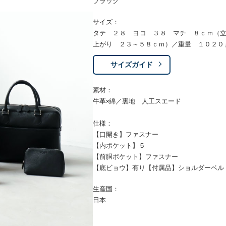
ブラック
サイズ：
タテ ２８ ヨコ ３８ マチ ８ｃｍ（
上がり ２３～５８ｃｍ）／重量 １０２０
サイズガイド
素材：
牛革×綿／裏地 人工スエード
仕様：
【口開き】ファスナー
【内ポケット】５
【前胴ポケット】ファスナー
【底ビョウ】有り【付属品】ショルダーベル
生産国：
日本