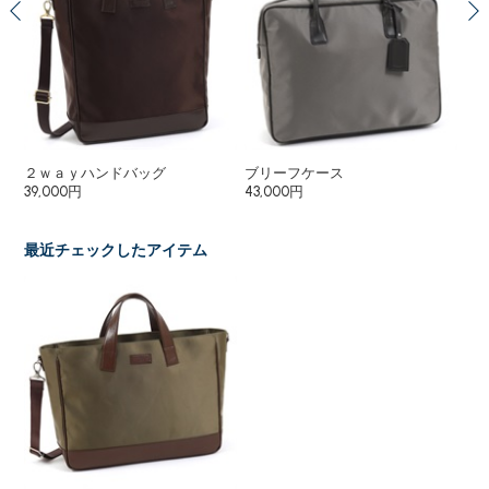
２ｗａｙハンドバッグ
ブリーフケース
ブ
39,000円
43,000円
43
最近チェックしたアイテム