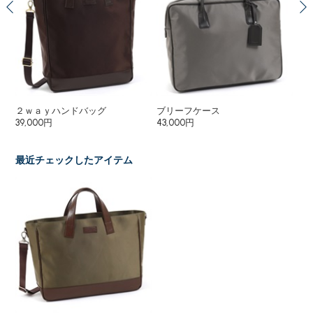
２ｗａｙハンドバッグ
ブリーフケース
ブ
39,000円
43,000円
43
最近チェックしたアイテム