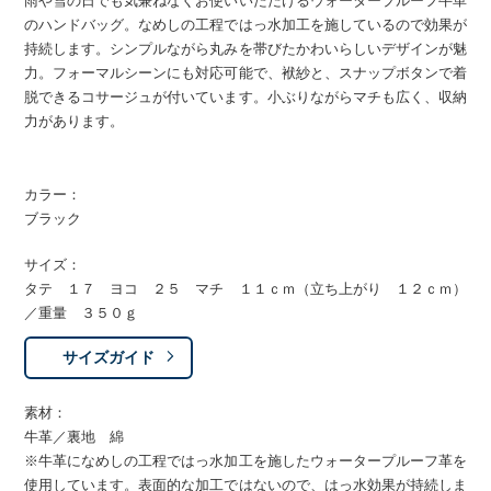
雨や雪の日でも気兼ねなくお使いいただけるウォータープルーフ牛革
のハンドバッグ。なめしの工程ではっ水加工を施しているので効果が
持続します。シンプルながら丸みを帯びたかわいらしいデザインが魅
力。フォーマルシーンにも対応可能で、袱紗と、スナップボタンで着
脱できるコサージュが付いています。小ぶりながらマチも広く、収納
力があります。
カラー：
ブラック
サイズ：
タテ １７ ヨコ ２５ マチ １１ｃｍ（立ち上がり １２ｃｍ）
／重量 ３５０ｇ
サイズガイド
素材：
牛革／裏地 綿
※牛革になめしの工程ではっ水加工を施したウォータープルーフ革を
使用しています。表面的な加工ではないので、はっ水効果が持続しま