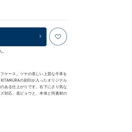
ん。
ーフケース。ツヤの美しい上質な牛革を
ITAMURAの刻印が入ったオリジナル
感のある仕上がりです。右下にさり気な
イズ対応。底ビョウと、本体と同素材の