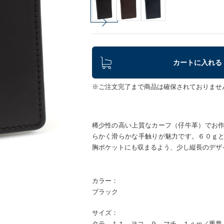
カートに入れる
※ご注文完了まで商品は確保されておりませ
稀少性の高い上質なカーフ（仔牛革）でお
らかく滑らかな手触りが魅力です。６０ｇ
胸ポケットにも収まるよう、少し縦長のデザ
カラー：
ブラック
サイズ：
タテ １１ ヨコ ９ マチ １ｃｍ／重量