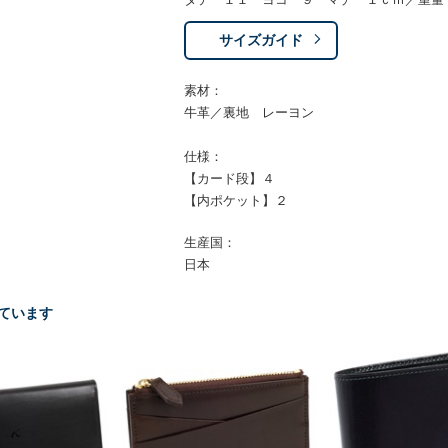
サイズガイド
素材：
牛革／裏地 レーヨン
仕様：
【カード段】４
【内ポケット】２
生産国：
日本
ています