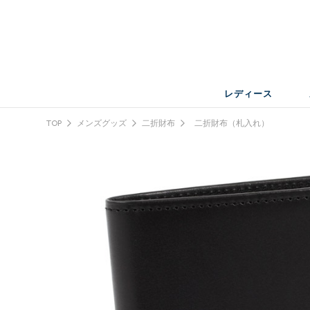
レディース
TOP
メンズグッズ
二折財布
二折財布（札入れ）