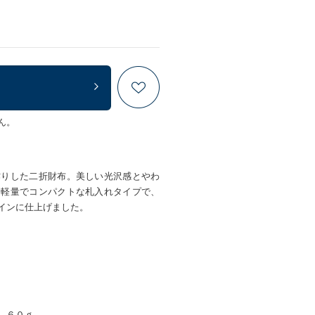
ん。
作りした二折財布。美しい光沢感とやわ
と軽量でコンパクトな札入れタイプで、
インに仕上げました。
 ６０ｇ