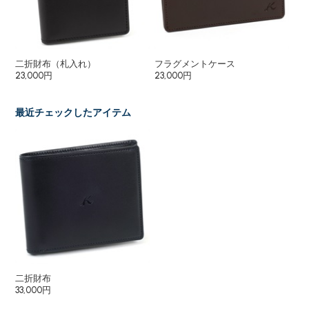
二折財布（札入れ）
フラグメントケース
長
23,000円
23,000円
35
最近チェックしたアイテム
二折財布
33,000円