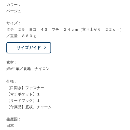
カラー：
ベージュ
サイズ：
タテ ２９ ヨコ ４３ マチ ２４ｃｍ（立ち上がり ２２ｃｍ）
／重量 ８６０ｇ
サイズガイド
素材：
綿×牛革／裏地 ナイロン
仕様：
【口開き】ファスナー
【マチポケット】１
【リードフック】１
【付属品】底板、チャーム
生産国：
日本