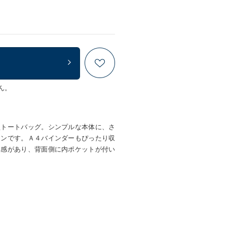
ん。
型トートバッグ。シンプルな本体に、さ
インです。Ａ４バインダーもぴったり収
定感があり、背面側に内ポケットが付い