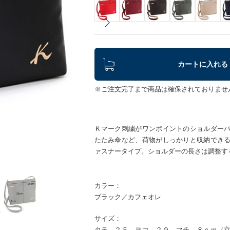
カートに入れる
※ご注文完了まで商品は確保されておりませ
Ｋマーク刺繍がワンポイントのショルダー
たたみ傘など、荷物がしっかりと収納でき
ァスナータイプ。ショルダーの長さは調整す
カラー：
ブラック／カフェオレ
サイズ：
タテ ２５ ヨコ ２９ マチ ８ｃｍ（