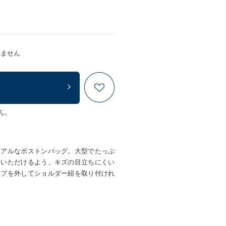
れません
ん。
ュアルなボストンバッグ。大型でたっぷ
いいただけるよう、キズの目立ちにくい
ップを外してショルダー紐を取り付けれ