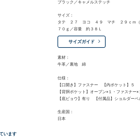
ブラック／キャメルステッチ
サイズ：
タテ ２７ ヨコ ４９ マチ ２９ｃｍ
７０ｇ／容量 約３８Ｌ
サイズガイド
素材：
牛革／裏地 綿
仕様：
【口開き】ファスナー 【内ポケット】５
【背胴ポケット】オープン×１・ファスナー×
【底ビョウ】有り 【付属品】ショルダーベ
生産国：
日本
ています