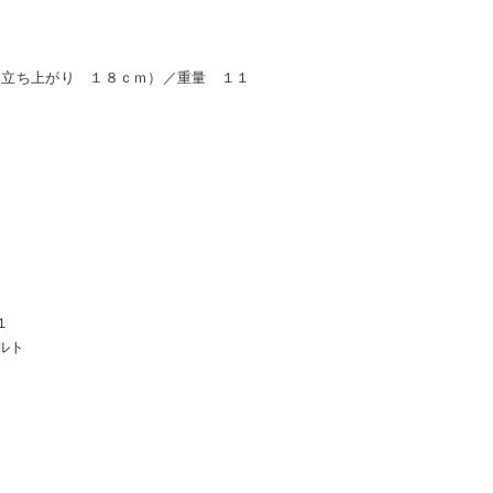
（立ち上がり １８ｃｍ）／重量 １１
１
ルト