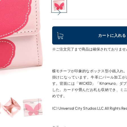
カートに入れる
※ご注文完了まで商品は確保されておりませ
蝶モチーフが印象的なボックス型小銭入れ
掛けになっています。牛革にパール加工が
す。背面には「WICKED」「Kitamura
した。カードや畳んだお札も収納でき、ミ
めです。
(C) Universal City Studios LLC.All Rights Re