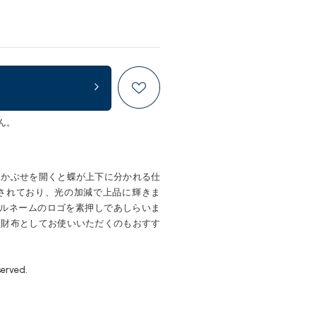
ん。
。かぶせを開くと蝶が上下に分かれる仕
されており、光の加減で上品に輝きま
」ダブルネームのロゴを素押しであしらいま
ニ財布としてお使いいただくのもおすす
served.