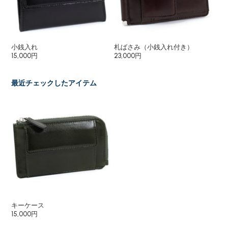
小銭入れ
札ばさみ（小銭入れ付き）
小
15,000円
23,000円
13,
最近チェックしたアイテム
キーケース
15,000円