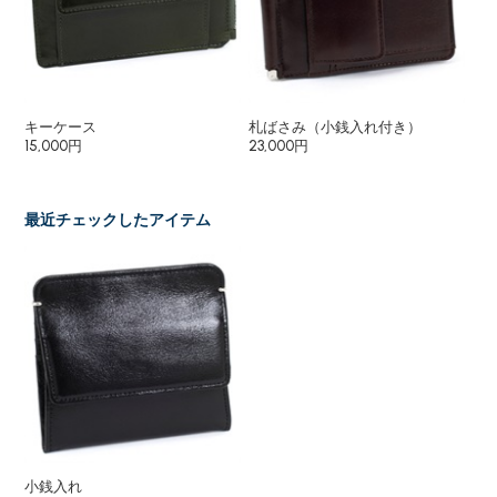
キーケース
札ばさみ（小銭入れ付き）
小
15,000円
23,000円
8,
最近チェックしたアイテム
小銭入れ