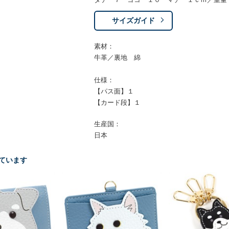
サイズガイド
素材：
牛革／裏地 綿
仕様：
【パス面】１
【カード段】１
生産国：
日本
ています