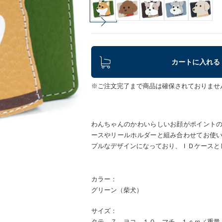
カートに入れる
※ご注文完了まで商品は確保されておりませ
わんちゃんのかわいらしいお顔がポイント
ースやリールホルダーと組み合わせてお使
プルなデザインになっており、ＩＤケースと
カラー：
グリーン（柴犬）
サイズ：
タテ ７ ヨコ １０ マチ １ｃｍ／重量