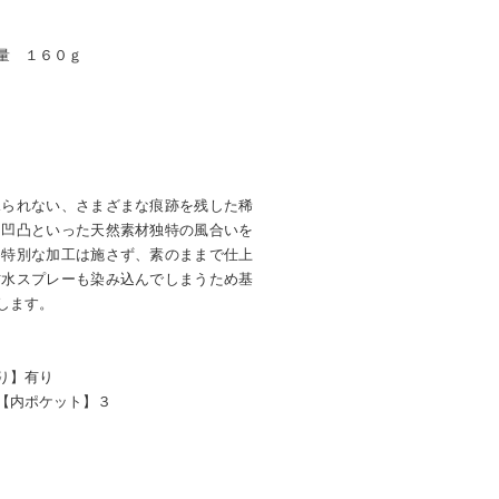
量 １６０ｇ
見られない、さまざまな痕跡を残した稀
・凹凸といった天然素材独特の風合いを
め特別な加工は施さず、素のままで仕上
防水スプレーも染み込んでしまうため基
します。
り】有り
【内ポケット】３