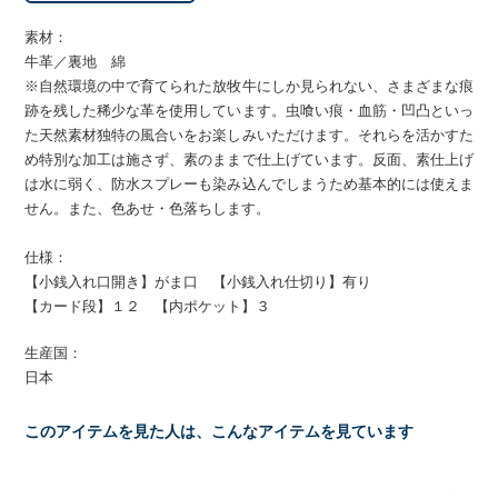
素材：
牛革／裏地 綿
※自然環境の中で育てられた放牧牛にしか見られない、さまざまな痕
跡を残した稀少な革を使用しています。虫喰い痕・血筋・凹凸といっ
た天然素材独特の風合いをお楽しみいただけます。それらを活かすた
め特別な加工は施さず、素のままで仕上げています。反面、素仕上げ
は水に弱く、防水スプレーも染み込んでしまうため基本的には使えま
せん。また、色あせ・色落ちします。
仕様：
【小銭入れ口開き】がま口 【小銭入れ仕切り】有り
【カード段】１２ 【内ポケット】３
生産国：
日本
このアイテムを見た人は、こんなアイテムを見ています