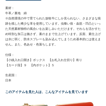
素材：
牛革／裏地 綿
※自然環境の中で育てられた放牧牛にしか見られない、さまざまな痕
跡を残した稀少な革を使用しています。虫喰い痕・血筋・凹凸といっ
た天然素材独特の風合いをお楽しみいただけます。それらを活かすた
め特別な加工は施さず、素のままで仕上げています。反面、素仕上げ
は水に弱く、防水スプレーも染み込んでしまうため基本的には使えま
せん。また、色あせ・色落ちします。
仕様：
【小銭入れ口開き】ボックス 【お札入れ仕切り】有り
【カード段】９ 【内ポケット】５
生産国：
日本
このアイテムを見た人は、こんなアイテムを見ています