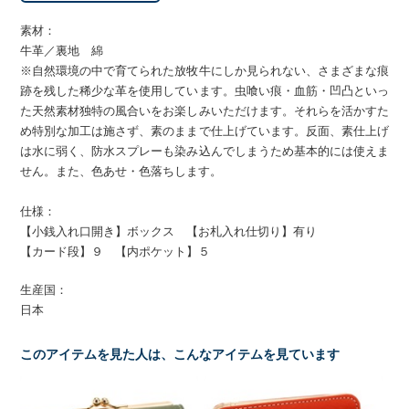
素材：
牛革／裏地 綿
※自然環境の中で育てられた放牧牛にしか見られない、さまざまな痕
跡を残した稀少な革を使用しています。虫喰い痕・血筋・凹凸といっ
た天然素材独特の風合いをお楽しみいただけます。それらを活かすた
め特別な加工は施さず、素のままで仕上げています。反面、素仕上げ
は水に弱く、防水スプレーも染み込んでしまうため基本的には使えま
せん。また、色あせ・色落ちします。
仕様：
【小銭入れ口開き】ボックス 【お札入れ仕切り】有り
【カード段】９ 【内ポケット】５
生産国：
日本
このアイテムを見た人は、こんなアイテムを見ています