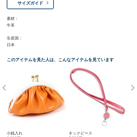
サイズガイド
素材：
牛革
生産国：
日本
このアイテムを見た人は、こんなアイテムを見ています
小銭入れ
ネックピース
リ