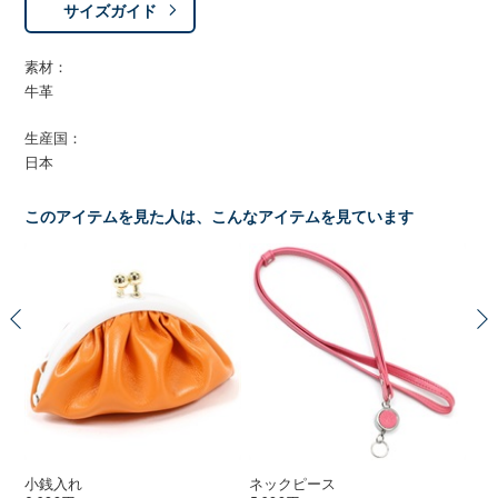
サイズガイド
素材：
牛革
生産国：
日本
このアイテムを見た人は、こんなアイテムを見ています
小銭入れ
ネックピース
リ