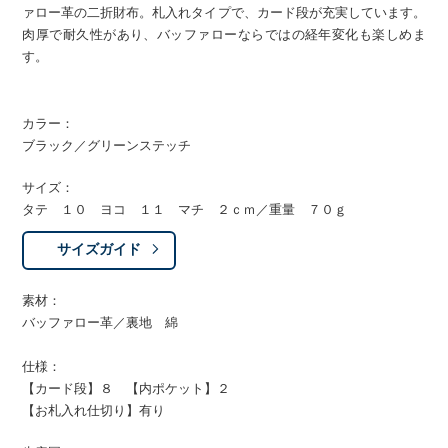
ァロー革の二折財布。札入れタイプで、カード段が充実しています。
肉厚で耐久性があり、バッファローならではの経年変化も楽しめま
す。
カラー：
ブラック／グリーンステッチ
サイズ：
タテ １０ ヨコ １１ マチ ２ｃｍ／重量 ７０ｇ
サイズガイド
素材：
バッファロー革／裏地 綿
仕様：
【カード段】８ 【内ポケット】２
【お札入れ仕切り】有り