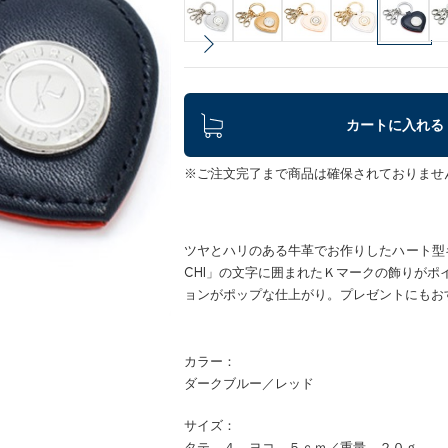
カートに入れる
※ご注文完了まで商品は確保されておりませ
ツヤとハリのある牛革でお作りしたハート型キーホ
CHI」の文字に囲まれたＫマークの飾りが
ョンがポップな仕上がり。プレゼントにもお
カラー：
ダークブルー／レッド
サイズ：
タテ ４ ヨコ ５ｃｍ／重量 ２０ｇ