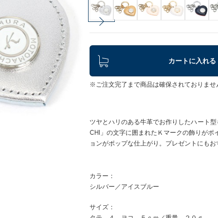
カートに入れる
※ご注文完了まで商品は確保されておりませ
ツヤとハリのある牛革でお作りしたハート型キーホ
CHI」の文字に囲まれたＫマークの飾りが
ョンがポップな仕上がり。プレゼントにもお
カラー：
シルバー／アイスブルー
サイズ：
タテ ４ ヨコ ５ｃｍ／重量 ２０ｇ