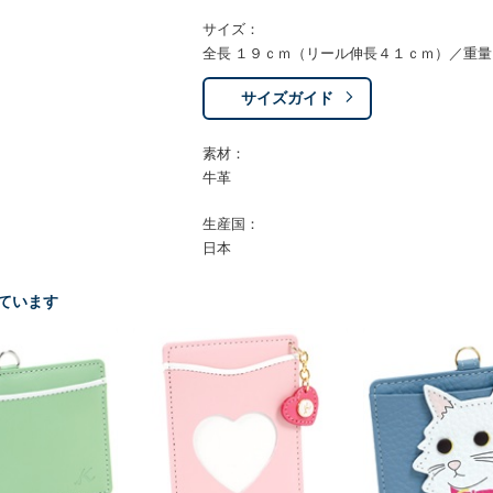
サイズ：
全長 １９ｃｍ（リール伸長４１ｃｍ）／重
サイズガイド
素材：
牛革
生産国：
日本
ています