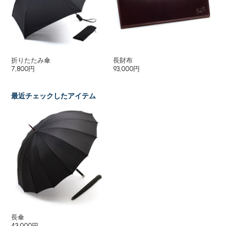
折りたたみ傘
長財布
ハ
7,800円
93,000円
93
最近チェックしたアイテム
長傘
43,000円