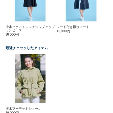
撥水ピケストレッチジップアップ
フード付き撥水コート
長
ワンピース
43,000円
12
38,000円
最近チェックしたアイテム
撥水フーデットショー...
38,000円