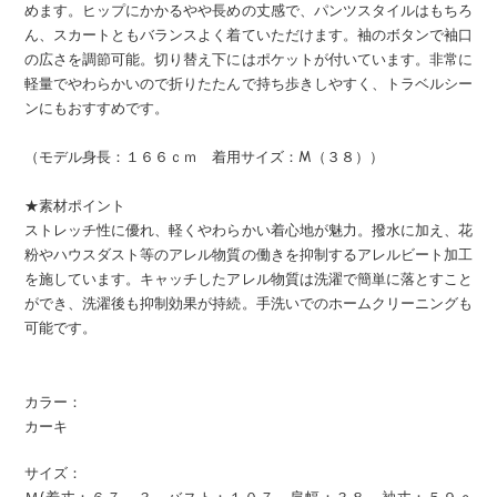
めます。ヒップにかかるやや長めの丈感で、パンツスタイルはもちろ
ん、スカートともバランスよく着ていただけます。袖のボタンで袖口
の広さを調節可能。切り替え下にはポケットが付いています。非常に
軽量でやわらかいので折りたたんで持ち歩きしやすく、トラベルシー
ンにもおすすめです。
（モデル身長：１６６ｃｍ 着用サイズ：M（３８））
★素材ポイント
ストレッチ性に優れ、軽くやわらかい着心地が魅力。撥水に加え、花
粉やハウスダスト等のアレル物質の働きを抑制するアレルビート加工
を施しています。キャッチしたアレル物質は洗濯で簡単に落とすこと
ができ、洗濯後も抑制効果が持続。手洗いでのホームクリーニングも
可能です。
カラー：
カーキ
サイズ：