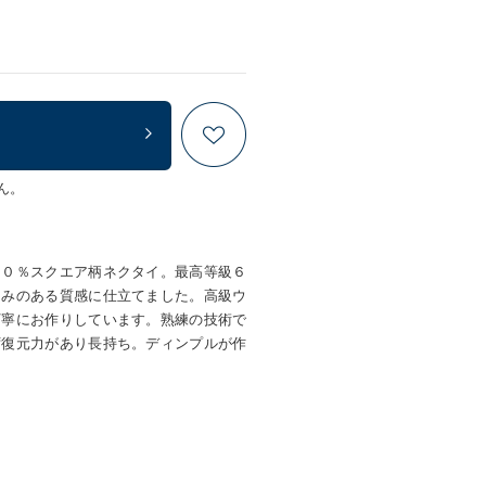
ん。
００％スクエア柄ネクタイ。最高等級６
ろみのある質感に仕立てました。高級ウ
丁寧にお作りしています。熟練の技術で
ず復元力があり長持ち。ディンプルが作