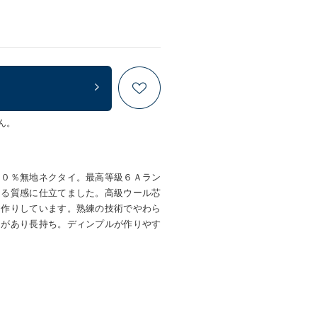
ん。
００％無地ネクタイ。最高等級６Ａラン
ある質感に仕立てました。高級ウール芯
お作りしています。熟練の技術でやわら
力があり長持ち。ディンプルが作りやす