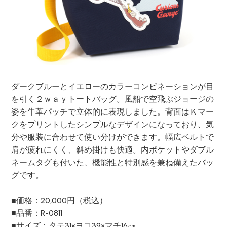
ダークブルーとイエローのカラーコンビネーションが目
を引く２ｗａｙトートバッグ。風船で空飛ぶジョージの
姿を牛革パッチで立体的に表現しました。背面はＫマー
クをプリントしたシンプルなデザインになっており、気
分や服装に合わせて使い分けができます。幅広ベルトで
肩が疲れにくく、斜め掛けも快適。内ポケットやダブル
ネームタグも付いた、機能性と特別感を兼ね備えたバッ
グです。
■価格：20,000円（税込）
■品番：R-0811
■サイズ：タテ31×ヨコ39×マチ16㎝