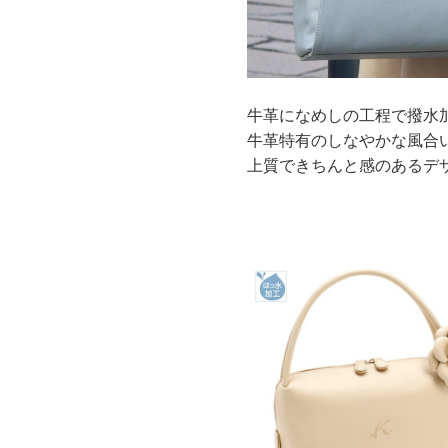
牛革になめしの工程で撥水
牛革特有のしなやかな風合
上質できちんと感のあるデ