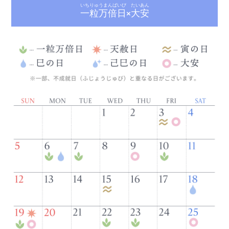
いちりゅうまんばいび
たいあん
一粒万倍日
×
大安