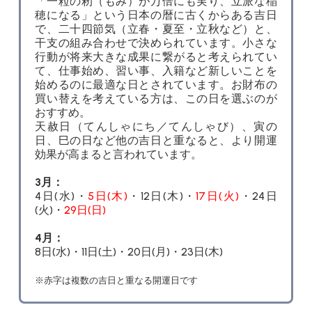
「一粒の籾（もみ）が万倍にも実り、立派な稲
穂になる」という日本の暦に古くからある吉日
で、二十四節気（立春・夏至・立秋など）と、
干支の組み合わせで決められています。小さな
行動が将来大きな成果に繋がると考えられてい
て、仕事始め、習い事、入籍など新しいことを
始めるのに最適な日とされています。お財布の
買い替えを考えている方は、この日を選ぶのが
おすすめ。
天赦日（てんしゃにち／てんしゃび）、寅の
日、巳の日など他の吉日と重なると、より開運
効果が高まると言われています。
3月：
4日(水)・
5日(木)
・12日(木)・
17日(火)
・24日
(火)・
29日(日)
4月：
8日(水)・11日(土)・20日(月)・23日(木)
※赤字は複数の吉日と重なる開運日です