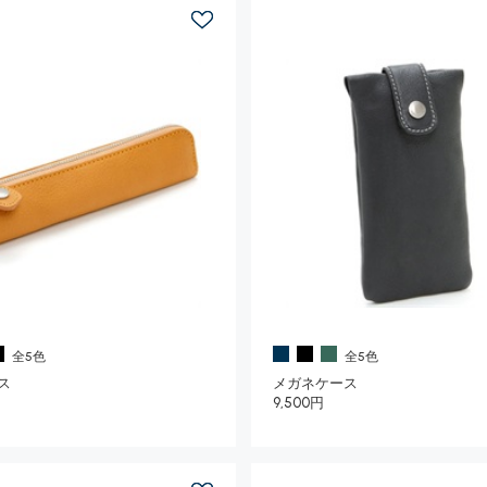
全5色
全5色
ス
メガネケース
9,500円